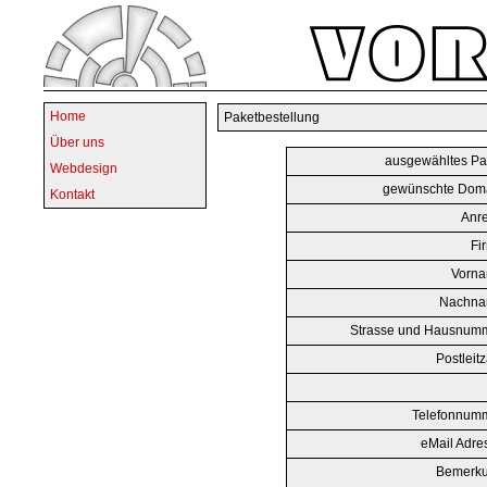
Home
Paketbestellung
Über uns
ausgewähltes Pa
Webdesign
gewünschte Doma
Kontakt
Anr
Fi
Vorna
Nachna
Strasse und Hausnumm
Postleitz
Telefonnumm
eMail Adre
Bemerku